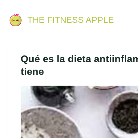
Saltar
S
al
a
THE FITNESS APPLE
contenido
l
t
a
r
Qué es la dieta antiinfla
a
l
tiene
c
o
n
t
e
n
i
d