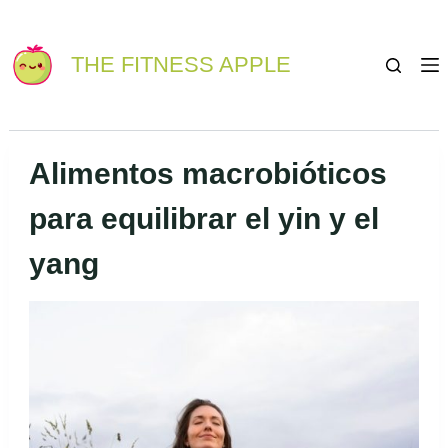
Saltar
S
al
a
THE FITNESS APPLE
contenido
l
t
a
r
Alimentos macrobióticos
a
para equilibrar el yin y el
l
c
yang
o
n
t
e
n
i
d