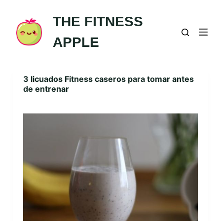
Saltar
S
THE FITNESS
al
a
contenido
l
t
APPLE
a
r
a
l
3 licuados Fitness caseros para tomar antes
c
de entrenar
o
n
t
e
n
i
d
o