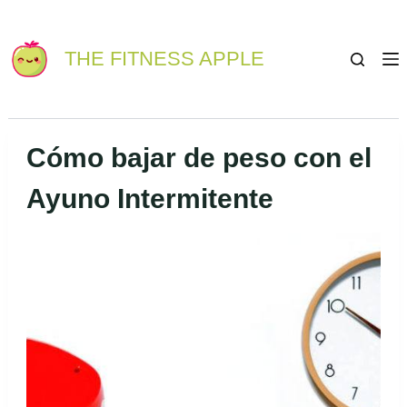
Saltar
S
al
a
THE FITNESS APPLE
contenido
l
t
a
r
Cómo bajar de peso con el
a
Ayuno Intermitente
l
c
o
n
t
e
n
i
d